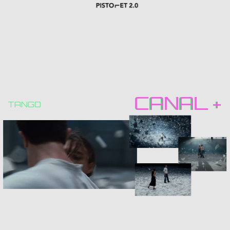
CANAL +
CANAL +
TANGO